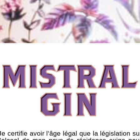
N ROSÉ
MISTRAL
t la base
,
MistralGin Rosé
transporte les sens vers l
iques des gins contemporains
rivages scintillants de la Mé
rbes de Provence. Le thym et
accents d’agrumes ensoleill
t à notre gin rosé ces notes de
provençales, ce gin incarne la
ntérieur de la Provence.
liberté infi
Gin Rosé
Découvri
Je certifie avoir l’âge légal que la législation su