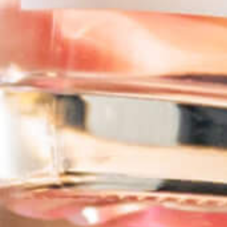
FENN’TASTIC