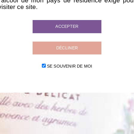
l’alcool de mon pays de résidence exige pou
visiter ce site.
ACCEPTER
Nos meilleurs
COCKTAILS
DÉCLINER
SE SOUVENIR DE MOI