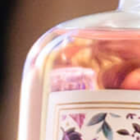
garrigue flotte dans l’air
• Une palette d’arômes exhale
d’un jardin luxuriant...
Ouvrez les yeux... c’est le souffle
de MistralGin qui vient de vous
traverser !
EN SAVOIR PLUS