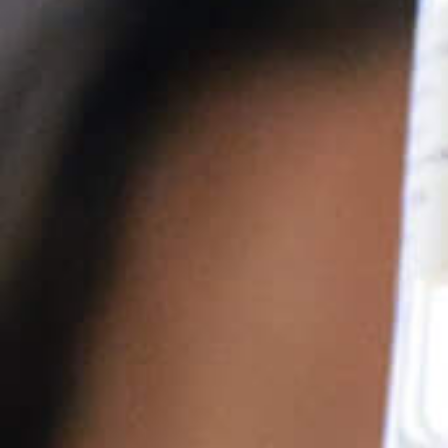
Notre histoire
Là où souffle le mistral, c’est tout
l’esprit du Sud de la France qui
vous emporte... Cette envie
inimitable de prendre la vie du
bon côté et d’en profiter.
• Un parfum reconnaissable de