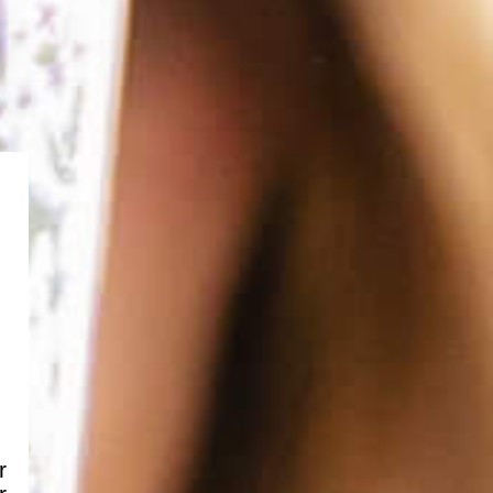
GIN RIVIERA
es
MistralGin RIVIERA
D’un autre côté,
diterranée, avec ses notes marines et ses
és. Inspiré par la splendeur des côtes
 fraîcheur vivifiante de l’air marin et la
nie des horizons bleutés.
r MistralGin Riviera
r