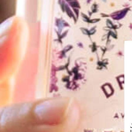
MISTRALGI
célèbre la vie en rose. En associan
emblématique des 6 plantes caractérist
aux nuances florales des agrumes et he
ses fleurs ainsi que le fenouil apporten
garrigues caractéristiques de l’i
Découvrir Mistral