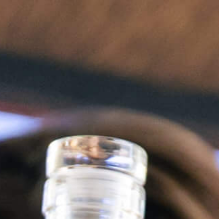
EN
OYSTERTINI
MistralGin Pomelo
BIG RED MULLET