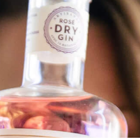
OYSTERTINI
Dans un shaker avec beaucoup de glaçons, mélanger :
50 ml de MistralGin Riviera
15 ml de Dry Vermouth
Jus d’une huître
Ensuite, filtrer dans un verre.
Imaginez-vous dans les années folles, au cœur de
l’effervescence des speakeasies clandestins de New York.
En remplaçant l’olive traditionnelle par une huître fraîche,
cela offre une explosion de saveurs marines dans chaque
gorgée. Le résultat ? Un cocktail sophistiqué, à la fois salin et
raffiné, qui a rapidement conquis les palais des amateurs de
cocktails les plus exigeants. Le
OYSTERTINI
avec MistralGin