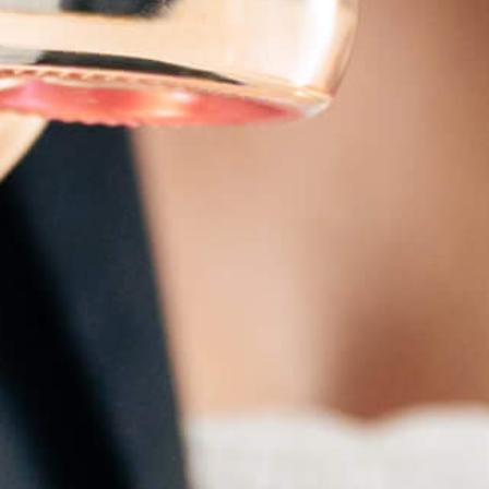
À PROPOS
A partir de notre connaissance des terroirs de Provence et de notre savoir-faire dans
l’assemblage des vins, nous avons décidé d’une nouvelle approche artisanale pour ce
gin.
MistralGin est une innovation SWIT COMPANY SA.
CONTACT
info@mistralgin.fr