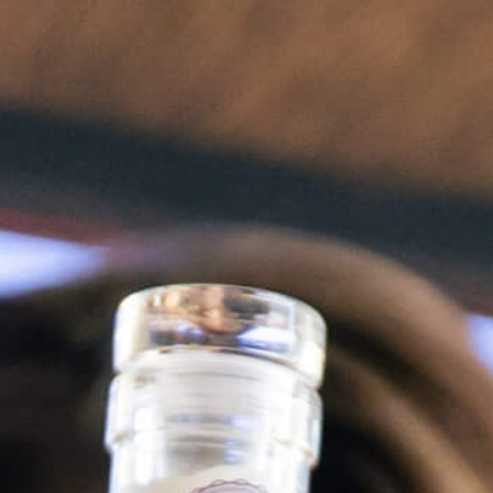
EN
MISTRALGIN POMELO
MistralGin Monte-Carlo
OYSTERTINI