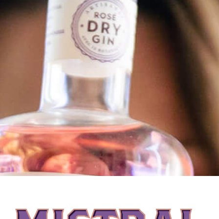
MISTRALGIN POMELO
Directement dans un verre avec des glaçons :
5cl de MistralGin
2 cl de Vermouth blanc
5 cl jus de pamplemousse rose frais
1 tranche de pamplemousse en décoration