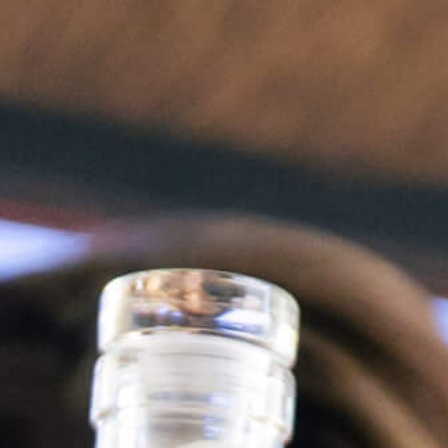
EN
MISTRA’TULIP
MEDITERRANEAN SMASH
Love at Sunset