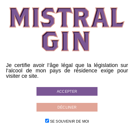
MISTRA’TULIP
Au shaker, avec glace pilée :
5 cl de MistralGin
Je certifie avoir l’âge légal que la législation sur
l’alcool de mon pays de résidence exige pour
1 cl d’Aperol
visiter ce site.
5 cl de Jus de pamplemousse rose
ACCEPTER
Tonic méditerranéen
A servir avec une tranche de pamplemousse.
DÉCLINER
SE SOUVENIR DE MOI