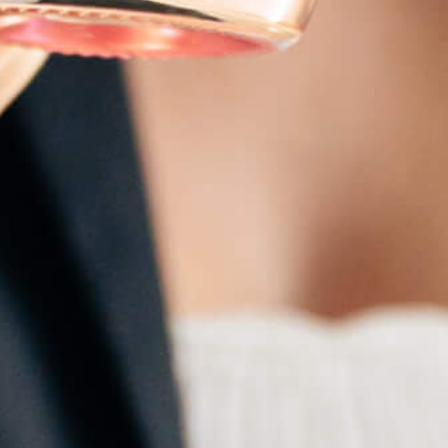
À PROPOS
A partir de notre connaissance des terroirs de Provence et de notre savoir-faire dans
l’assemblage des vins, nous avons décidé d’une nouvelle approche artisanale pour ce
gin.
MistralGin est une innovation SWIT COMPANY SA.
CONTACT
info@mistralgin.fr
Partenaires
Collaboration
Presse
On parle de nous
Mentions Légales & CGU