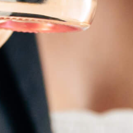
À PROPOS
A partir de notre connaissance des terroirs de Provence et de notre savoir-faire dans
l’assemblage des vins, nous avons décidé d’une nouvelle approche artisanale pour ce
gin.
MistralGin est une innovation SWIT COMPANY SA.
CONTACT
info@mistralgin.fr