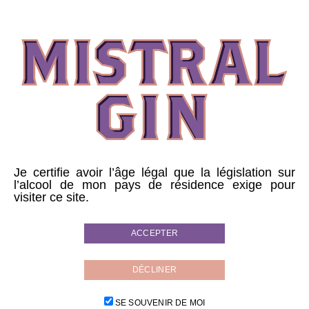
MEDITERRANEAN SMASH
Dans un shaker, verser :
4 cl de MistralGin
Je certifie avoir l’âge légal que la législation sur
l’alcool de mon pays de résidence exige pour
2 cl de Limoncello
visiter ce site.
1 cl de sirop de sureau
ACCEPTER
1 cl de sirop de basilic
3 cl de jus de citron vert
DÉCLINER
Servir sur glace pilée accompagné de basilic frais.
SE SOUVENIR DE MOI