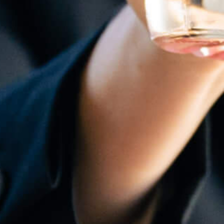
Un dry gin unique qui...
À 
A p
l’a
gin
Mis