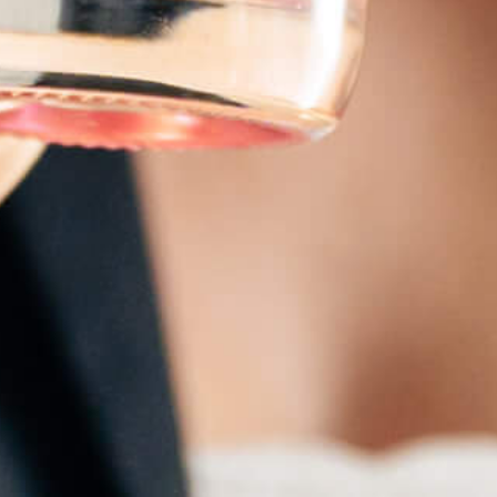
PROPOS
artir de notre connaissance des terroirs de Provence et de notre savoir-faire 
ssemblage des vins, nous avons décidé d’une nouvelle approche artisanale pou
.
tralGin est une innovation SWIT COMPANY SA.